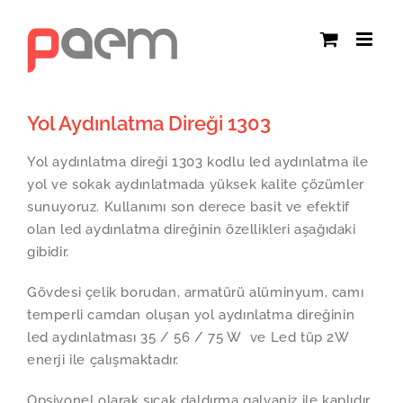
Skip
to
content
Yol Aydınlatma Direği 1303
Yol aydınlatma direği 1303 kodlu led aydınlatma ile
yol ve sokak aydınlatmada yüksek kalite çözümler
sunuyoruz. Kullanımı son derece basit ve efektif
olan led aydınlatma direğinin özellikleri aşağıdaki
gibidir.
Gövdesi çelik borudan, armatürü alüminyum, camı
temperli camdan oluşan yol aydınlatma direğinin
led aydınlatması 35 / 56 / 75 W ve Led tüp 2W
enerji ile çalışmaktadır.
Opsiyonel olarak sıcak daldırma galvaniz ile kaplıdır.